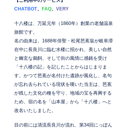
【ご利用中のサービス】
CHATBOT
、
FAQ
、
VERY
十八楼は、万延元年（1860年）創業の老舗温泉
旅館です。
名の由来は、1688年俳聖・松尾芭蕉翁が岐阜滞
在中に長良川に臨む水楼に招かれ、美しい自然
と幽玄な鵜飼、そして街の風情に感銘を受け
「十八楼の記」を記したことからはじまりま
す。かつて芭蕉が名付けた遺跡が風化し、名句
が忘れ去られている現状を嘆いた当主は、芭蕉
が残した文化の種を守り、地域の宝を再興する
ため、宿の名を「山本屋」から「十八楼」へと
改名いたしました。
目の前には清流長良川が流れ、第34回にっぽん