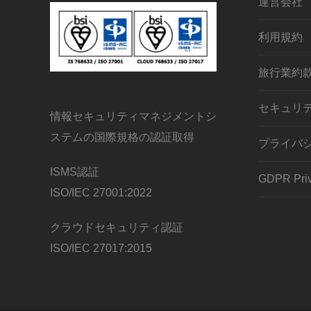
運営会社
利用規約
旅行業約
セキュリ
情報セキュリティマネジメントシ
ステムの国際規格の認証取得
プライバ
ISMS認証
GDPR Priv
ISO/IEC 27001:2022
クラウドセキュリティ認証
ISO/IEC 27017:2015