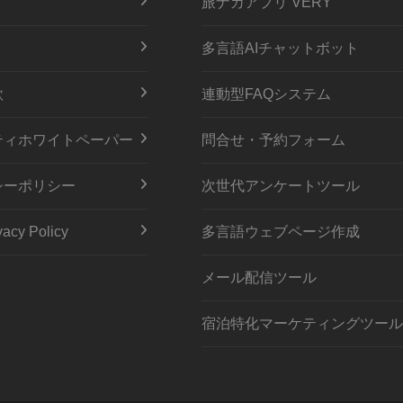
旅ナカアプリ VERY
多言語AIチャットボット
款
連動型FAQシステム
ティホワイトペーパー
問合せ・予約フォーム
シーポリシー
次世代アンケートツール
acy Policy
多言語ウェブページ作成
メール配信ツール
宿泊特化マーケティングツール