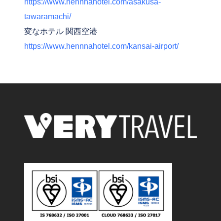
https://www.hennnahotel.com/asakusa-
tawaramachi/
変なホテル 関西空港
https://www.hennnahotel.com/kansai-airport/