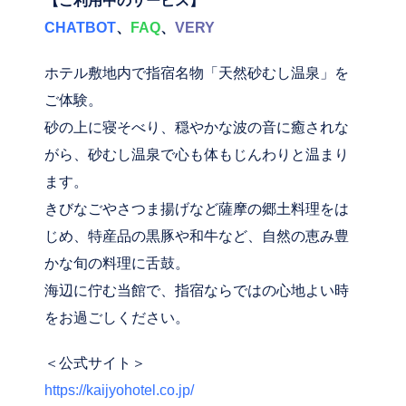
【ご利用中のサービス】
CHATBOT
、
FAQ
、
VERY
ホテル敷地内で指宿名物「天然砂むし温泉」を
ご体験。
砂の上に寝そべり、穏やかな波の音に癒されな
がら、砂むし温泉で心も体もじんわりと温まり
ます。
きびなごやさつま揚げなど薩摩の郷土料理をは
じめ、特産品の黒豚や和牛など、自然の恵み豊
かな旬の料理に舌鼓。
海辺に佇む当館で、指宿ならではの心地よい時
をお過ごしください。
＜公式サイト＞
https://kaijyohotel.co.jp/