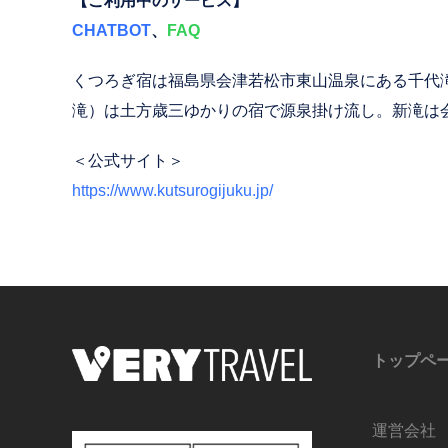
【ご利用中のサービス】
CHATBOT
、
FAQ
くつろぎ宿は福島県会津若松市東山温泉にある千代
滝）は土方歳三ゆかりの宿で源泉掛け流し。新滝は
＜公式サイト＞
https://www.kutsurogijuku.jp/
トップペ
運営会社