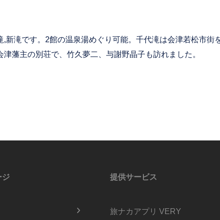
滝,新滝です。2館の温泉湯めぐり可能。千代滝は会津若松市街
会津藩主の別荘で、竹久夢二、与謝野晶子も訪れました。
ージ
提供サービス
旅ナカアプリ VERY