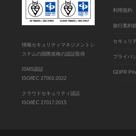
利用規約
旅行業約
セキュリ
情報セキュリティマネジメントシ
ステムの国際規格の認証取得
プライバ
ISMS認証
GDPR Priv
ISO/IEC 27001:2022
クラウドセキュリティ認証
ISO/IEC 27017:2015