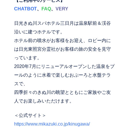
【ご利用中のサービス】
CHATBOT
、
FAQ
、
VERY
日光きぬ川スパホテル三日月は温泉駅前＆渓谷
沿いに建つホテルです。
ホテル前の噴水がお客様をお迎え、ロビー内に
は日光東照宮分霊社がお客様の旅の安全を見守
っています。
2020年7月にリニューアルオープンした温泉をプ
ールのように水着で楽しむおぷーろと水盤テラ
スで、
四季折々のきぬ川の眺望とともにご家族やご友
人でお楽しみいただけます。
＜公式サイト＞
https://www.mikazuki.co.jp/kinugawa/