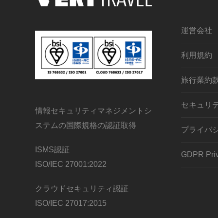
運営会社
利用規約
旅行業約
セキュリ
情報セキュリティマネジメントシ
ステムの国際規格の認証取得
プライバ
ISMS認証
GDPR Priv
ISO/IEC 27001:2022
クラウドセキュリティ認証
ISO/IEC 27017:2015