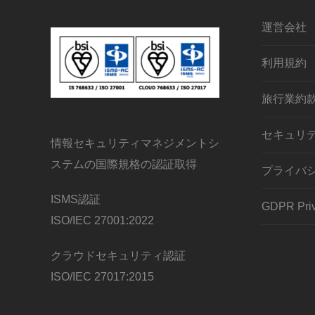
運営会社
利用規約
旅行業約
セキュリ
情報セキュリティマネジメントシ
ステムの国際規格の認証取得
プライバ
ISMS認証
GDPR Priv
ISO/IEC 27001:2022
クラウドセキュリティ認証
ISO/IEC 27017:2015