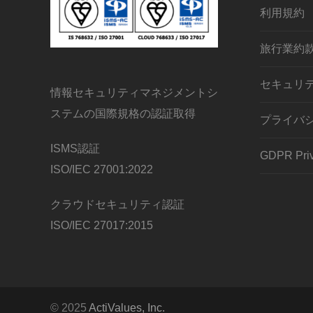
利用規約
旅行業約
セキュリ
情報セキュリティマネジメントシ
ステムの国際規格の認証取得
プライバ
ISMS認証
GDPR Priv
ISO/IEC 27001:2022
クラウドセキュリティ認証
ISO/IEC 27017:2015
© 2025
ActiValues, Inc.