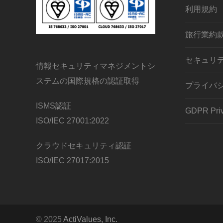
利用規約
旅行業約
セキュリ
情報セキュリティマネジメントシ
ステムの国際規格の認証取得
プライバ
ISMS認証
GDPR Priv
ISO/IEC 27001:2022
クラウドセキュリティ認証
ISO/IEC 27017:2015
© 2025
ActiValues, Inc.