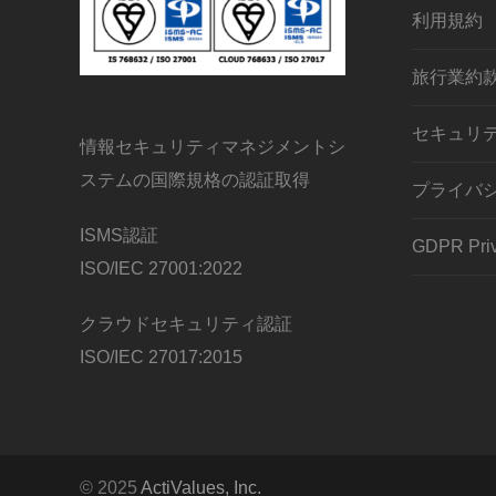
利用規約
旅行業約
セキュリ
情報セキュリティマネジメントシ
ステムの国際規格の認証取得
プライバ
ISMS認証
GDPR Priv
ISO/IEC 27001:2022
クラウドセキュリティ認証
ISO/IEC 27017:2015
© 2025
ActiValues, Inc.