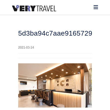
5d3ba94c7aae91657297e82
2021-03-14