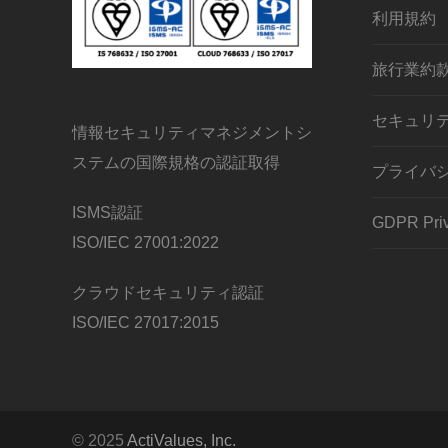
利用規約
旅行業約
セキュリ
情報セキュリティマネジメントシ
ステムの国際規格の認証取得
プライバ
ISMS認証
GDPR Priv
ISO/IEC 27001:2022
クラウドセキュリティ認証
ISO/IEC 27017:2015
© 2025
ActiValues, Inc.