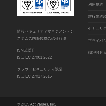
利用規約
旅行業約
セキュリ
情報セキュリティマネジメントシ
ステムの国際規格の認証取得
プライバ
ISMS認証
GDPR Priv
ISO/IEC 27001:2022
クラウドセキュリティ認証
ISO/IEC 27017:2015
© 2025
ActiValues, Inc.