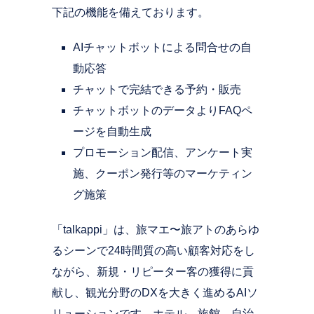
下記の機能を備えております。
AIチャットボットによる問合せの自
動応答
チャットで完結できる予約・販売
チャットボットのデータよりFAQペ
ージを自動生成
プロモーション配信、アンケート実
施、クーポン発行等のマーケティン
グ施策
「talkappi」は、旅マエ〜旅アトのあらゆ
るシーンで24時間質の高い顧客対応をし
ながら、新規・リピーター客の獲得に貢
献し、観光分野のDXを大きく進めるAIソ
リューションです。ホテル、旅館、自治