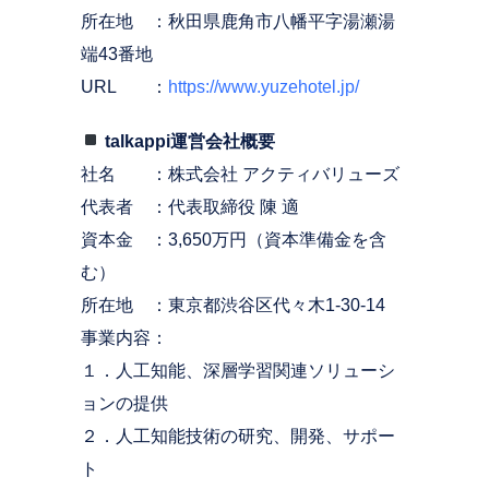
所在地 ：秋田県鹿角市八幡平字湯瀬湯
端43番地
URL ：
https://www.yuzehotel.jp/
talkappi運営会社概要
社名 ：株式会社 アクティバリューズ
代表者 ：代表取締役 陳 適
資本金 ：3,650万円（資本準備金を含
む）
所在地 ：東京都渋谷区代々木1-30-14
事業内容：
１．⼈⼯知能、深層学習関連ソリューシ
ョンの提供
２．⼈⼯知能技術の研究、開発、サポー
ト