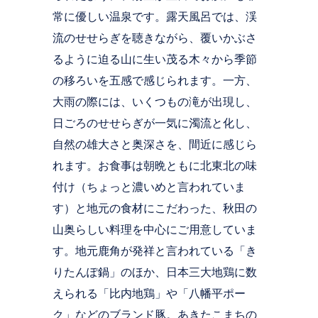
常に優しい温泉です。露天風呂では、渓
流のせせらぎを聴きながら、覆いかぶさ
るように迫る山に生い茂る木々から季節
の移ろいを五感で感じられます。一方、
大雨の際には、いくつもの滝が出現し、
日ごろのせせらぎが一気に濁流と化し、
自然の雄大さと奥深さを、間近に感じら
れます。お食事は朝晩ともに北東北の味
付け（ちょっと濃いめと言われていま
す）と地元の食材にこだわった、秋田の
山奥らしい料理を中心にご用意していま
す。地元鹿角が発祥と言われている「き
りたんぽ鍋」のほか、日本三大地鶏に数
えられる「比内地鶏」や「八幡平ポー
ク」などのブランド豚。あきたこまちの