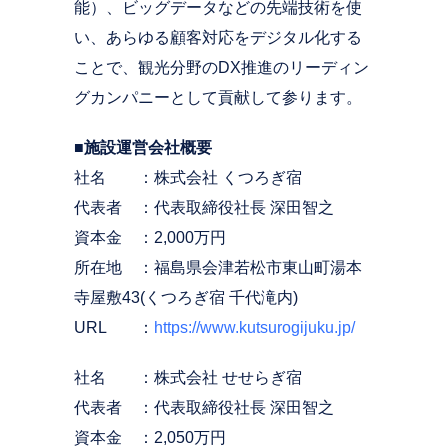
能）、ビッグデータなどの先端技術を使
い、あらゆる顧客対応をデジタル化する
ことで、観光分野のDX推進のリーディン
グカンパニーとして貢献して参ります。
■施設運営会社概要
社名 ：株式会社 くつろぎ宿
代表者 ：代表取締役社長 深田智之
資本金 ：2,000万円
所在地 ：福島県会津若松市東山町湯本
寺屋敷43(くつろぎ宿 千代滝内)
URL ：
https://www.kutsurogijuku.jp/
社名 ：株式会社 せせらぎ宿
代表者 ：代表取締役社長 深田智之
資本金 ：2,050万円