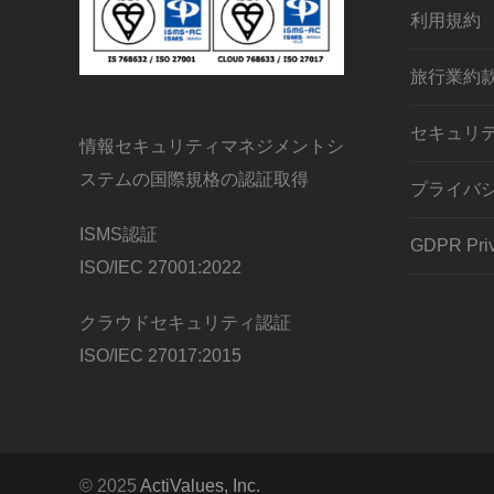
利用規約
旅行業約
セキュリ
情報セキュリティマネジメントシ
ステムの国際規格の認証取得
プライバ
ISMS認証
GDPR Priv
ISO/IEC 27001:2022
クラウドセキュリティ認証
ISO/IEC 27017:2015
© 2025
ActiValues, Inc.