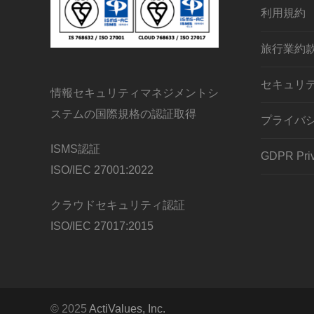
利用規約
旅行業約
セキュリ
情報セキュリティマネジメントシ
ステムの国際規格の認証取得
プライバ
ISMS認証
GDPR Priv
ISO/IEC 27001:2022
クラウドセキュリティ認証
ISO/IEC 27017:2015
© 2025
ActiValues, Inc.