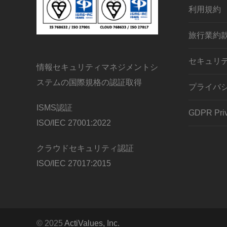
利用規約
旅行業約
セキュリ
情報セキュリティマネジメントシ
ステムの国際規格の認証取得
プライバ
ISMS認証
GDPR Priv
ISO/IEC 27001:2022
クラウドセキュリティ認証
ISO/IEC 27017:2015
© 2025
ActiValues, Inc.