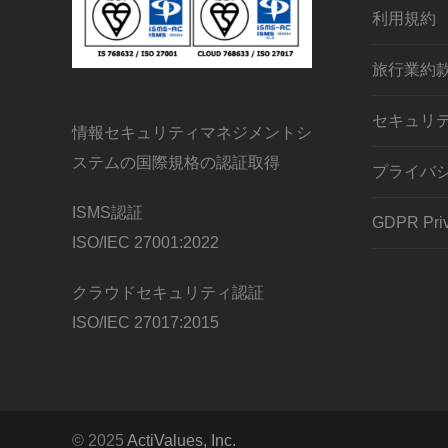
利用規約
旅行業約
セキュリ
情報セキュリティマネジメントシ
ステムの国際規格の認証取得
プライバ
ISMS認証
GDPR Priv
ISO/IEC 27001:2022
クラウドセキュリティ認証
ISO/IEC 27017:2015
© 2025
ActiValues, Inc.