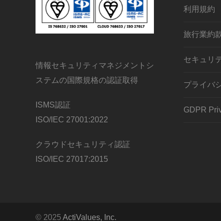
利用規約
旅行業約
セキュリ
情報セキュリティマネジメントシ
ステムの国際規格の認証取得
プライバ
ISMS認証
GDPR Priv
ISO/IEC 27001:2022
クラウドセキュリティ認証
ISO/IEC 27017:2015
© 2025
ActiValues, Inc.