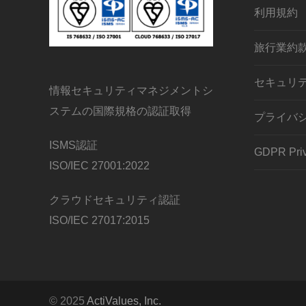
利用規約
旅行業約
セキュリ
情報セキュリティマネジメントシ
ステムの国際規格の認証取得
プライバ
ISMS認証
GDPR Priv
ISO/IEC 27001:2022
クラウドセキュリティ認証
ISO/IEC 27017:2015
© 2025
ActiValues, Inc.