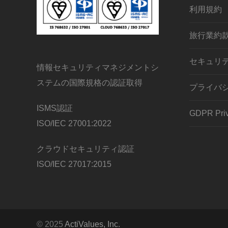
利用規約
旅行業約
セキュリ
情報セキュリティマネジメントシ
ステムの国際規格の認証取得
プライバ
ISMS認証
GDPR Priv
ISO/IEC 27001:2022
クラウドセキュリティ認証
ISO/IEC 27017:2015
© 2025
ActiValues, Inc.