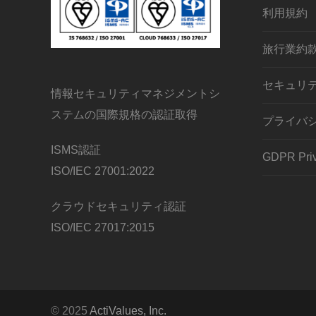
利用規約
旅行業約
セキュリ
情報セキュリティマネジメントシ
ステムの国際規格の認証取得
プライバ
ISMS認証
GDPR Priv
ISO/IEC 27001:2022
クラウドセキュリティ認証
ISO/IEC 27017:2015
© 2025
ActiValues, Inc.