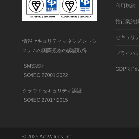
利用規約
旅行業約
セキュリ
情報セキュリティマネジメントシ
ステムの国際規格の認証取得
プライバ
ISMS認証
GDPR Priv
ISO/IEC 27001:2022
クラウドセキュリティ認証
ISO/IEC 27017:2015
© 2025
ActiValues, Inc.