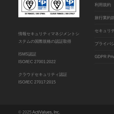
利用規約
旅行業約
セキュリ
情報セキュリティマネジメントシ
ステムの国際規格の認証取得
プライバ
ISMS認証
GDPR Priv
ISO/IEC 27001:2022
クラウドセキュリティ認証
ISO/IEC 27017:2015
© 2025
ActiValues, Inc.