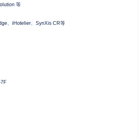
olution 等
Hotelier、SynXis CR等
7F